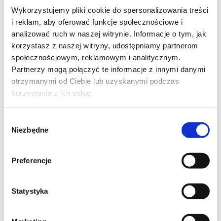
PPK, jeśli choć jeden pracownik
Wykorzystujemy pliki cookie do spersonalizowania treści
zdecyduje się na udział w
i reklam, aby oferować funkcje społecznościowe i
programie.
analizować ruch w naszej witrynie. Informacje o tym, jak
korzystasz z naszej witryny, udostępniamy partnerom
Jak finansowane są
społecznościowym, reklamowym i analitycznym.
Partnerzy mogą połączyć te informacje z innymi danymi
Pracownicze Plany
otrzymanymi od Ciebie lub uzyskanymi podczas
Kapitałowe (PPK)?
korzystania z ich usług.
Środki w PPK pochodzą z trzech
Wybór
Niezbędne
zgody
źródeł:
Wpłaty pracownika:
Preferencje
podstawowa – 2%
wynagrodzenia brutto;
Statystyka
dobrowolna – do 2%
wynagrodzenia.