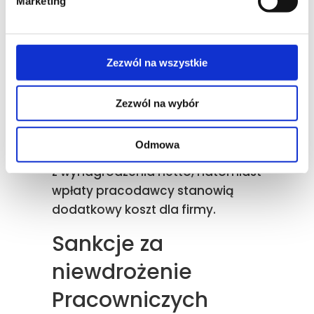
Wpłaty pracodawcy:
Marketing
podstawowa – 1,5%
wynagrodzenia brutto;
dobrowolna – do 2,5%
Zezwól na wszystkie
wynagrodzenia.
Wpłaty państwa: wpłata
Zezwól na wybór
powitalna – 250 zł oraz
dopłata roczna – 240 zł.
Odmowa
Wpłaty pracownika są potrącane
z wynagrodzenia netto, natomiast
wpłaty pracodawcy stanowią
dodatkowy koszt dla firmy.
Sankcje za
niewdrożenie
Pracowniczych