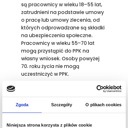
są pracownicy w wieku 18–55 lat,
zatrudnieni na podstawie umowy
o pracę lub umowy zlecenia, od
których odprowadzane są składki
na ubezpieczenia społeczne.
Pracownicy w wieku 55–70 lat
mogą przystąpić do PPK na
własny wniosek. Osoby powyżej
70. roku życia nie mogą
uczestniczyć w PPK.
Pracownik ma prawo
zrezygnować z uczestnictwa w
PPK, składając odpowiednią
Zgoda
Szczegóły
O plikach cookies
deklarację. Rezygnacja nie zwalnia
pracodawcy z obowiązku
zawarcia umowy o zarządzanie
Niniejsza strona korzysta z plików cookie