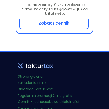
Jasne zasady. 0 zł za założenie
firmy. Pakiety za księgowość już od
159 zł netto.
Zobacz cennik
Strona główna
Zakładanie firmy
Dlaczego FakturTax?
Regulamin promocji 2 mc gratis
Cennik - jednoosobowe działalności
Cennik - spółki z o.o.