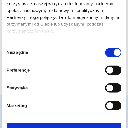
korzystasz z naszej witryny, udostępniamy partnerom
która opcja jest dla Ciebie?
społecznościowym, reklamowym i analitycznym.
Zapraszamy do naszego biura
Partnerzy mogą połączyć te informacje z innymi danymi
gdzie opowiemy Tobie jak
otrzymanymi od Ciebie lub uzyskanymi podczas
prowadzić firmę, wskażemy
korzystania z ich usług.
najważniejsze informację o
działalności gospodarczej w prosty
Wybór
sposób.
Niezbędne
zgody
Skontaktuj się z nami telefonicznie
Preferencje
+48 501 264 565
lub na
kontakt@fakturtax.pl
Statystyka
Marketing
Poznaj pakiet
Smart+
i rozpocznij