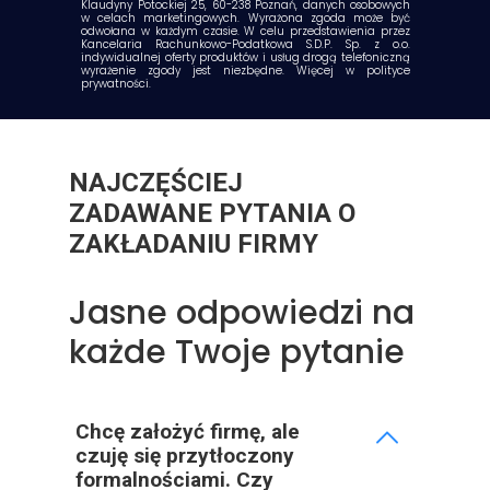
Klaudyny Potockiej 25, 60-238 Poznań, danych osobowych
w celach marketingowych. Wyrażona zgoda może być
odwołana w każdym czasie. W celu przedstawienia przez
Kancelaria Rachunkowo-Podatkowa S.D.P. Sp. z o.o.
indywidualnej oferty produktów i usług drogą telefoniczną
wyrażenie zgody jest niezbędne.
Więcej w polityce
prywatności.
NAJCZĘŚCIEJ
ZADAWANE PYTANIA O
ZAKŁADANIU FIRMY
Jasne odpowiedzi na
każde Twoje pytanie
Chcę założyć firmę, ale
czuję się przytłoczony
formalnościami. Czy