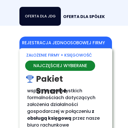
OFERTA DLA JDG
OFERTA DLA SPÓŁEK
REJESTRACJA JEDNOOSOBOWEJ FIRMY
ZAŁOŻENIE FIRMY + KSIĘGOWOŚĆ
NAJCZĘŚCIEJ WYBIERANE
Pakiet
Smart+
wsparcie we wszystkich
formalnościach dotyczących
założenia działalności
gospodarczej w połączeniu
z
obsługą księgową
przez nasze
biuro rachunkowe