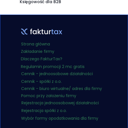
Księgowość dla B2B
Strona główna
Zakładanie firmy
Dlaczego FakturTax?
Regulamin promocji 2 mc gratis
Cennik - jednoosobowe działalności
Cennik - spółki z o.o.
Cennik - biuro wirtualne/ adres dla firmy
Pomoc przy założeniu firmy
Rejestracja jednoosobowej działalności
Rejestracja spółki z o.o.
Wybór formy opodatkowania dla firmy