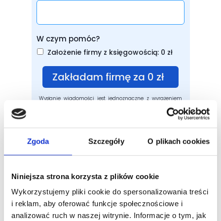
W czym pomóc?
Założenie firmy z księgowością: 0 zł
Zakładam firmę za 0 zł  
Wysłanie wiadomości jest jednoznaczne z wyrażeniem
zgody na otrzymywanie informacji handlowej drogą
elektroniczną w zakresie przesyłania informacji
promocyjnej, oferty handlowej i innych działań
marketingowych na podany adres e-mail i numer
telefonu oraz wyrażenia zgody na przetwarzanie przez
Kancelaria Rachunkowo-Podatkowa S.D.P. Sp. z o.o. ul.
Klaudyny Potockiej 25, 60-238 Poznań, danych
Zgoda
Szczegóły
O plikach cookies
osobowych w celach marketingowych. Wyrażona zgoda
może być odwołana w każdym czasie. W celu
przedstawienia przez Kancelaria Rachunkowo-
Podatkowa S.D.P. Sp. z o.o. indywidualnej oferty
produktów i usług drogą telefoniczną wyrażenie zgody
jest niezbędne.
Więcej w polityce prywatności.
Niniejsza strona korzysta z plików cookie
Wykorzystujemy pliki cookie do spersonalizowania treści
i reklam, aby oferować funkcje społecznościowe i
analizować ruch w naszej witrynie. Informacje o tym, jak
Masz pytania lub zastanawiasz się,