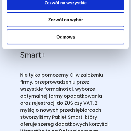
biznes bez żadnych
Zezwól na wszystkie
opłat
Zezwól na wybór
Odmowa
Co otrzymujesz w pakiecie
Smart+
Nie tylko pomożemy Ci w założeniu
firmy, przeprowadzeniu przez
wszystkie formalności, wyborze
optymalnej formy opodatkowania
oraz rejestracji do ZUS czy VAT. Z
myślą o nowych przedsiębiorcach
stworzyliśmy Pakiet Smart, który
oferuje szereg dodatkowych korzyści.