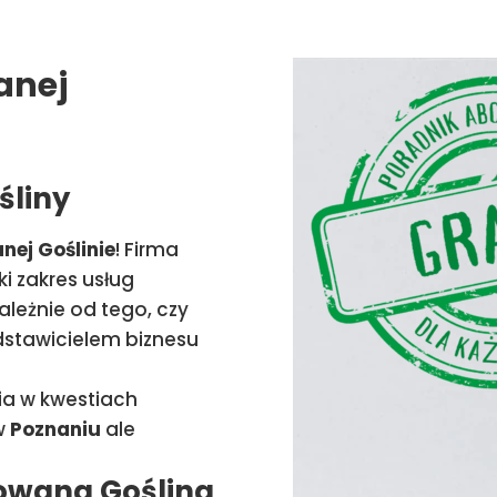
anej
śliny
ej Goślinie
! Firma
ki zakres usług
leżnie od tego, czy
edstawicielem biznesu
ia w kwestiach
w
Poznaniu
ale
rowana Goślina