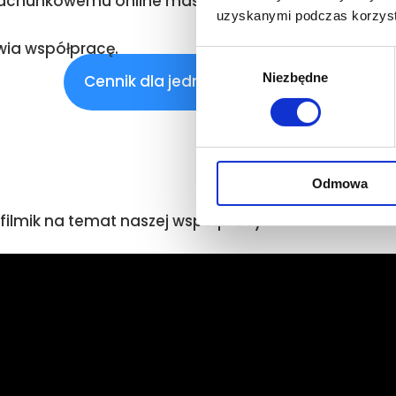
rachunkowemu online masz dostęp do swoich dokum
uzyskanymi podczas korzysta
twia współpracę.
Wybór
Niezbędne
zgody
Cennik dla jednoosobowych firm
Odmowa
filmik na temat naszej współpracy !