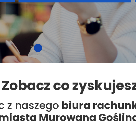
LEGALIZACJA - KARTA POBYTU
Zobacz co zyskujes
ąc z naszego
biura rachun
miasta Murowana Goślin