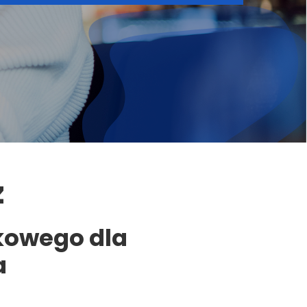
z
kowego dla
a