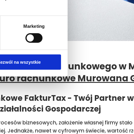
Marketing
ezwól na wszystkie
zego biura rachunkowego w
iuro rachunkowe Murowana G
kowe FakturTax - Twój Partner w
ziałalności Gospodarczej
rocesów biznesowych, założenie własnej firmy stało si
ej. Jednakże, nawet w cyfrowym świecie, wartość rz