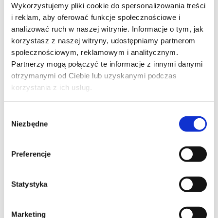
Wykorzystujemy pliki cookie do spersonalizowania treści
księgowości dopasowanej do skali
i reklam, aby oferować funkcje społecznościowe i
działalności. Pomagamy
analizować ruch w naszej witrynie. Informacje o tym, jak
uporządkować faktury, koszty,
korzystasz z naszej witryny, udostępniamy partnerom
dokumenty i bieżące rozliczenia, a
społecznościowym, reklamowym i analitycznym.
najważniejsze informacje
Partnerzy mogą połączyć te informacje z innymi danymi
otrzymanymi od Ciebie lub uzyskanymi podczas
przekazujemy w prosty i czytelny
korzystania z ich usług.
sposób.
Wybór
Niezbędne
zgody
OPINIE KLIENTÓW
Opinie o księgowości dla małych
Preferencje
firm
Zobacz, jak klienci oceniają obsługę księgową w
Statystyka
FakturTax, kontakt z księgową, wsparcie w
prowadzeniu firmy, porządek w dokumentach i
bieżącą pomoc dla przedsiębiorców.
Marketing