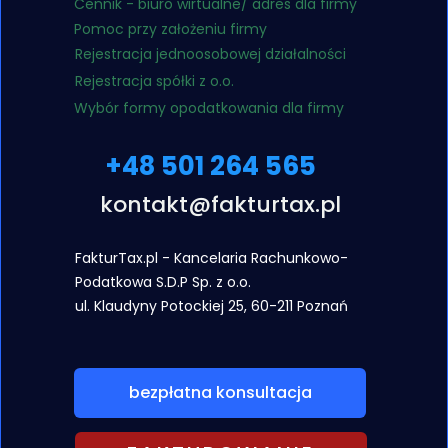
Cennik - biuro wirtualne/ adres dla firmy
Pomoc przy założeniu firmy
Rejestracja jednoosobowej działalności
Rejestracja spółki z o.o.
Wybór formy opodatkowania dla firmy
+48 501 264 565
kontakt@fakturtax.pl
FakturTax.pl - Kancelaria Rachunkowo-
Podatkowa S.D.P Sp. z o.o.
ul. Klaudyny
Potockiej 25, 60-211 Poznań
bezpłatna konsultacja