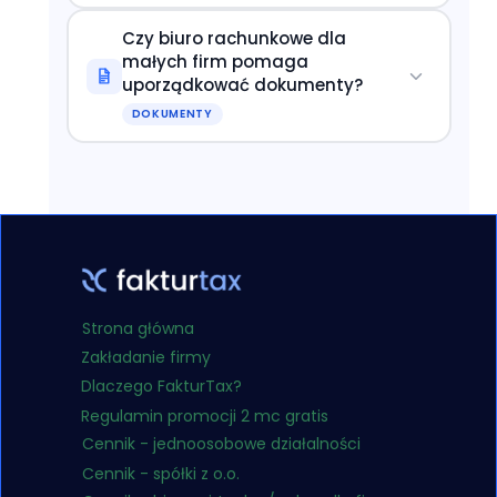
Czy biuro rachunkowe dla
małych firm pomaga
uporządkować dokumenty?
DOKUMENTY
Strona główna
Zakładanie firmy
Dlaczego FakturTax?
Regulamin promocji 2 mc gratis
Cennik - jednoosobowe działalności
Cennik - spółki z o.o.