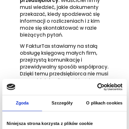
przedsiębiorcy
. Właściciel firmy
musi wiedzieć, jakie dokumenty
przekazać, kiedy spodziewać się
informacji o rozliczeniach i z kim
może się skontaktować w razie
bieżących pytań.
W FakturTax stawiamy na stałą
obsługę księgową małych firm,
przejrzystą komunikację i
przewidywalny sposób współpracy.
Dzięki temu przedsiębiorca nie musi
samodzielnie pilnować każdego
obowiązku księgowego i może
skupić się na prowadzeniu swojej
firmy.
Zgoda
Szczegóły
O plikach cookies
Obsługujemy małe firmy usługowe,
handlowe, lokalne biznesy oraz
Niniejsza strona korzysta z plików cookie
małe spółki, które potrzebują