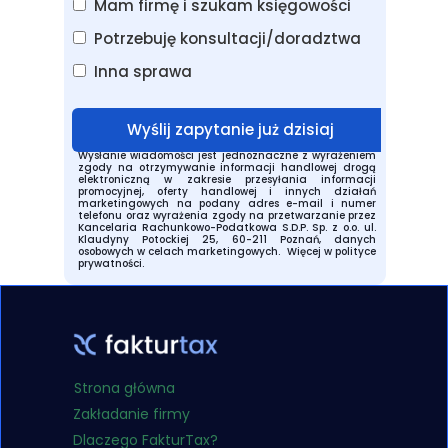
Mam firmę i szukam księgowości
Potrzebuję konsultacji/doradztwa
Inna sprawa
Wyślij zapytanie już dzisiaj
Wysłanie wiadomości jest jednoznaczne z wyrażeniem
zgody na otrzymywanie informacji handlowej drogą
elektroniczną w zakresie przesyłania informacji
promocyjnej, oferty handlowej i innych działań
marketingowych na podany adres e-mail i numer
telefonu oraz wyrażenia zgody na przetwarzanie przez
Kancelaria Rachunkowo-Podatkowa S.D.P. Sp. z o.o. ul.
Klaudyny Potockiej 25, 60-211 Poznań, danych
osobowych w celach marketingowych.
Więcej w polityce
prywatności.
Strona główna
Zakładanie firmy
Dlaczego FakturTax?