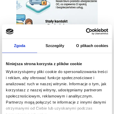
Zgoda
Szczegóły
O plikach cookies
Dlaczego przedsiębiorcy z
Jeżyc wybierają FakturTax?
Niniejsza strona korzysta z plików cookie
Wykorzystujemy pliki cookie do spersonalizowania treści
Choć nasze biuro znajduje się
i reklam, aby oferować funkcje społecznościowe i
fizycznie na (ul. Klaudyny
analizować ruch w naszej witrynie. Informacje o tym, jak
Potockiej), jesteśmy
korzystasz z naszej witryny, udostępniamy partnerom
pierwszym wyborem dla wielu
społecznościowym, reklamowym i analitycznym.
firm zarejestrowanych na
Partnerzy mogą połączyć te informacje z innymi danymi
Jeżycach. Dlaczego?
otrzymanymi od Ciebie lub uzyskanymi podczas