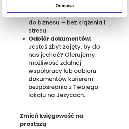
Przyjeżdżasz, załatwiasz
Odmowa
sprawy księgowe i wracasz
do biznesu – bez krążenia i
stresu.
Odbiór dokumentów:
Jesteś zbyt zajęty, by do
nas jechać? Oferujemy
możliwość zdalnej
współpracy lub odbioru
dokumentów kurierem
bezpośrednio z Twojego
lokalu na Jeżycach.
Zmień księgowość na
prostszą