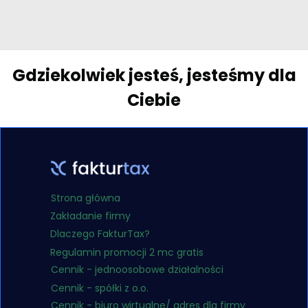
Gdziekolwiek jesteś, jesteśmy dla
Ciebie
Strona główna
Zakładanie firmy
Dlaczego FakturTax?
Regulamin promocji 2 mc gratis
Cennik - jednoosobowe działalności
Cennik - spółki z o.o.
Cennik - biuro wirtualne/ adres dla firmy