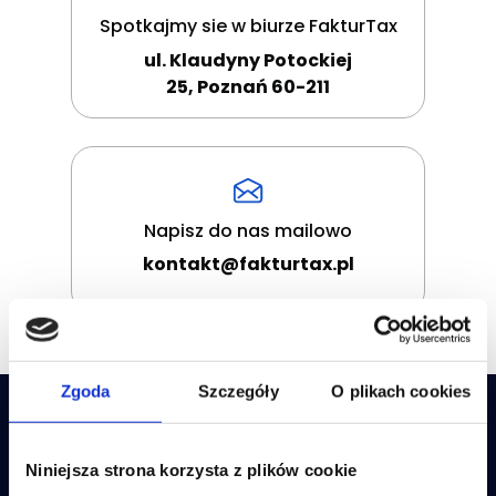
Spotkajmy sie w biurze FakturTax
ul. Klaudyny Potockiej
25,
Poznań 60-211
Napisz do nas mailowo
kontakt@fakturtax.pl
Zgoda
Szczegóły
O plikach cookies
Masz pytania? My
mamy odpowiedzi!
Niniejsza strona korzysta z plików cookie