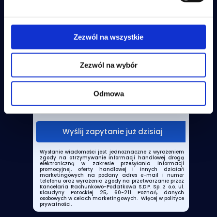
Zezwól na wszystkie
W czym pomóc?
Chcę założyć nową firmę
Zezwól na wybór
Mam firmę i szukam księgowości
Potrzebuje konsultacji/doradztwa
Odmowa
Inna sprawa
Wyślij zapytanie już dzisiaj
Wysłanie wiadomości jest jednoznaczne z wyrażeniem
zgody na otrzymywanie informacji handlowej drogą
elektroniczną w zakresie przesyłania informacji
promocyjnej, oferty handlowej i innych działań
marketingowych na podany adres e-mail i numer
telefonu oraz wyrażenia zgody na przetwarzanie przez
Kancelaria Rachunkowo-Podatkowa S.D.P. Sp. z o.o. ul.
Klaudyny Potockiej 25, 60-211 Poznań, danych
osobowych w celach marketingowych.
Więcej w polityce
prywatności.