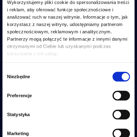
Wykorzystujemy pliki cookie do spersonalizowania treści
Skontaktuj się z nami, a nasi eksperci
i reklam, aby oferować funkcje społecznościowe i
pomogą Ci z każdą sprawą.
analizować ruch w naszej witrynie. Informacje o tym, jak
korzystasz z naszej witryny, udostępniamy partnerom
społecznościowym, reklamowym i analitycznym.
Umów się
Partnerzy mogą połączyć te informacje z innymi danymi
na rozmowę
otrzymanymi od Ciebie lub uzyskanymi podczas
korzystania z ich usług.
Skontaktujemy się do
24h (pn-pt, 8-16)
Wybór
Niezbędne
zgody
Potrzebujesz profesjonalnej obsługi
księgowej? Chętnie porozmawiamy.
Spotkanie wprowadzające zawsze
Preferencje
jest bezpłatne.
Imię
Numer Telefonu
Statystyka
Marketing
Adres e-mail