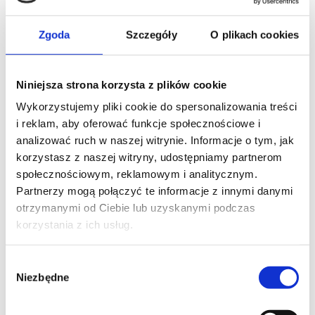
zrezygnowaliśmy ze starych
rozwiązań przy prowadzeniu biura
Zgoda
Szczegóły
O plikach cookies
rachunkowego i zastąpiliśmy je
nowoczesnymi, wygodniejszymi, a
przede wszystkim szybszymi
Niniejsza strona korzysta z plików cookie
metodami. Jedną ze zmian
Wykorzystujemy pliki cookie do spersonalizowania treści
jest
księgowość dla jdg
online. Co
i reklam, aby oferować funkcje społecznościowe i
to oznacza? Możesz podróżować
analizować ruch w naszej witrynie. Informacje o tym, jak
po całym świecie (lub mieszkać po
korzystasz z naszej witryny, udostępniamy partnerom
społecznościowym, reklamowym i analitycznym.
prostu w
Grodzisku
Partnerzy mogą połączyć te informacje z innymi danymi
Wielkopolskim
), a my zajmiemy się
otrzymanymi od Ciebie lub uzyskanymi podczas
sprawami księgowymi, kadrami i
korzystania z ich usług.
płacami za Ciebie!
Biuro rachunkowe przez internet
to
Wybór
Niezbędne
zgody
rozwiązanie, które pozwala Ci na
współpracę z naszym biurem nawet