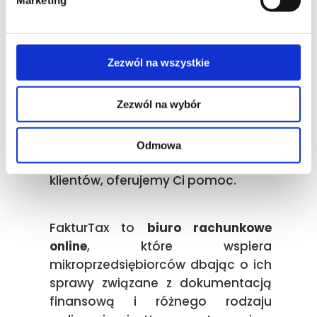
Marketing
online
Nawet mikro przedsiębiorcy, a także
Zezwól na wszystkie
Ci co prowadzą jednoosobowe
działalności, muszą prowadzić
Zezwól na wybór
należycie księgowość. Byś mógł
rozwijać swój biznes w Zielonej
Górze i skupiać się na rozwoju
Odmowa
swoich usług oraz poszerzaniu bazy
klientów, oferujemy Ci pomoc.
FakturTax to
biuro rachunkowe
online
, które wspiera
mikroprzedsiębiorców dbając o ich
sprawy związane z dokumentacją
finansową i różnego rodzaju