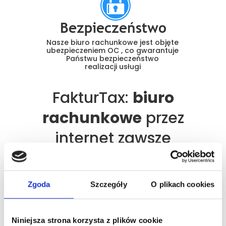
Bezpieczeństwo
Nasze biuro rachunkowe jest objęte
ubezpieczeniem OC , co gwarantuje
Państwu bezpieczeństwo
realizacji usługi
FakturTax:
biuro
rachunkowe
przez
internet zawsze
blisko Ciebie
Zielona Góra
Zgoda
Szczegóły
O plikach cookies
Szukasz sprawdzonego biura
Niniejsza strona korzysta z plików cookie
rachunkowego w Zielonej Górze?