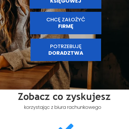
KSIĘGOWEJ
CHCĘ ZAŁOŻYĆ
FIRMĘ
POTRZEBUJĘ
DORADZTWA
Zobacz co zyskujesz
korzystając z biura rachunkowego