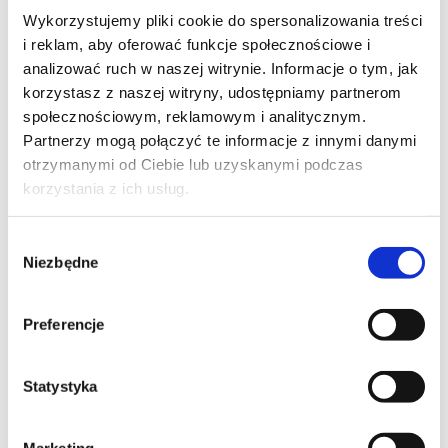
Sprawdź nas! FakturTax to zespół
Wykorzystujemy pliki cookie do spersonalizowania treści
doświadczonych księgowych oraz
i reklam, aby oferować funkcje społecznościowe i
analizować ruch w naszej witrynie. Informacje o tym, jak
doradców podatkowych.
korzystasz z naszej witryny, udostępniamy partnerom
Oferujemy współpracę w formie
społecznościowym, reklamowym i analitycznym.
online, ponieważ szanujemy Twój
Partnerzy mogą połączyć te informacje z innymi danymi
czas. Księgowość online to
otrzymanymi od Ciebie lub uzyskanymi podczas
oszczędność czasu i pieniędzy. Nie
korzystania z ich usług.
musisz nam dostarczać wszystkich
faktur w formie papierowej.
Wybór
Wystarczy forma elektroniczna.
Niezbędne
zgody
Współpracujemy z wieloma
firmami, które doceniają ten model
Preferencje
współpracy. Zapewniamy nie tylko
księgowość przez internet
, ale też
pomoc przy
otwarciu firmy online.
Statystyka
Księgowość dla jdg