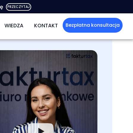
rę
PRZECZYTAJ
Bezpłatna konsultacja
WIEDZA
KONTAKT
OWEJ
STRACJA SPÓŁEK
BLOG
LNOŚCI
DARMOWY EBOOK
Ć
DÓW I ROZCHODÓW
WZORY UMÓW
Ć
NA ZASADACH OGÓLNYCH
NA LINIÓWCE
TKOWE
NA RYCZAŁCIE
DNIENIA
ZUS - JAKIE ULGI?