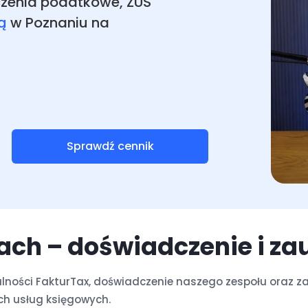
czenia podatkowe, ZUS
LEGALIZACJA - KARTA POBYTU
ą
w Poznaniu na
Sprawdź cennik
ach – doświadczenie i za
ałalności FakturTax, doświadczenie naszego zespołu oraz z
ch usług księgowych.