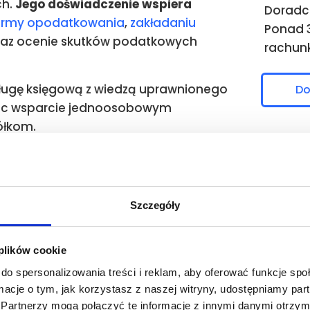
ch.
Jego doświadczenie wspiera
Doradc
ormy opodatkowania
,
zakładaniu
Ponad 3
raz ocenie skutków podatkowych
rachun
ługę księgową z wiedzą uprawnionego
Do
ąc wsparcie jednoosobowym
ółkom.
 jest dla nas ważne
Szczegóły
widłowe rozliczenia. To również bezpieczeństwo danych, t
 plików cookie
, które znają sytuację firmy klienta.
do spersonalizowania treści i reklam, aby oferować funkcje sp
ormacje o tym, jak korzystasz z naszej witryny, udostępniamy p
Partnerzy mogą połączyć te informacje z innymi danymi otrzym