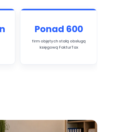
ln
Ponad 600
firm objętych stałą obsługą
księgową FakturTax