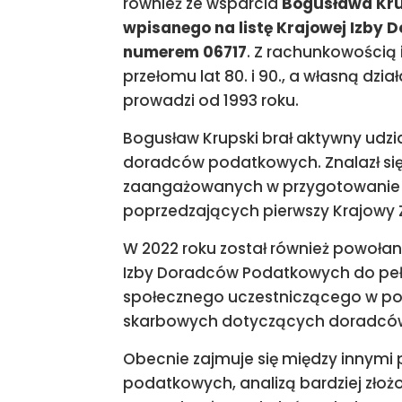
również ze wsparcia
Bogusława Kru
wpisanego na listę Krajowej Izby
numerem 06717
. Z rachunkowością 
przełomu lat 80. i 90., a własną d
prowadzi od 1993 roku.
Bogusław Krupski brał aktywny udzi
doradców podatkowych. Znalazł si
zaangażowanych w przygotowanie s
poprzedzających pierwszy Krajowy
W 2022 roku został również powołany
Izby Doradców Podatkowych do pełni
społecznego uczestniczącego w po
skarbowych dotyczących doradcó
Obecnie zajmuje się między innymi
podatkowych, analizą bardziej złoż