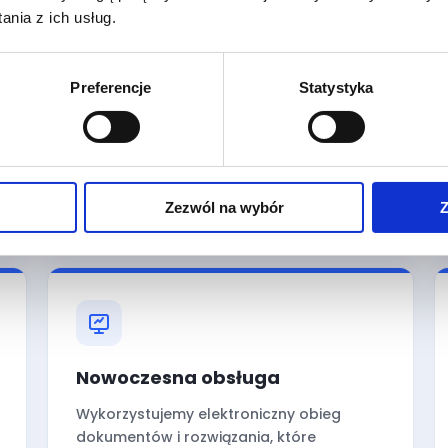
nia z ich usług.
Rzetelność i terminowość
Preferencje
Statystyka
Dokumenty oraz rozliczenia
przygotowujemy zgodnie z
obowiązującymi przepisami i ustalonymi
terminami. Klient wie, kiedy i jakie
informacje otrzyma.
Zezwól na wybór
Z
Nowoczesna obsługa
Wykorzystujemy elektroniczny obieg
dokumentów i rozwiązania, które