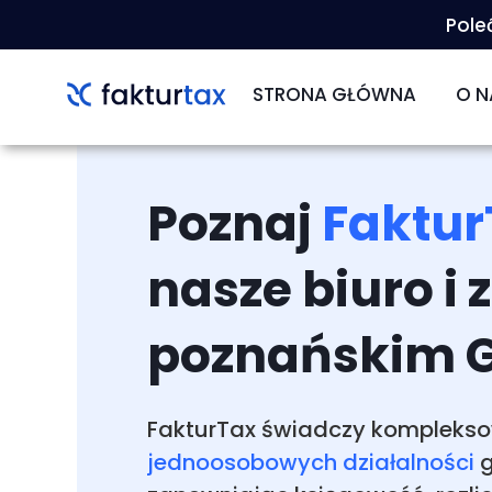
Pole
STRONA GŁÓWNA
O N
O 
KAR
Poznaj
Faktur
ZM
nasze biuro i 
poznańskim G
FakturTax świadczy komplekso
jednoosobowych działalności
g