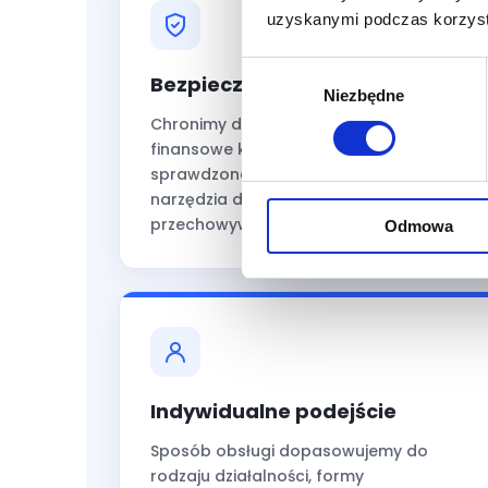
uzyskanymi podczas korzysta
Wybór
Bezpieczeństwo danych
Niezbędne
zgody
Chronimy dokumenty i informacje
finansowe klientów, wykorzystując
sprawdzone procedury oraz bezpieczne
narzędzia do przekazywania i
przechowywania danych.
Odmowa
Indywidualne podejście
Sposób obsługi dopasowujemy do
rodzaju działalności, formy