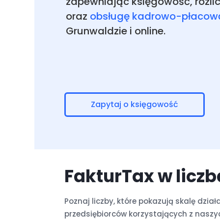
zapewniając księgowość, rozli
oraz
obsługę kadrowo-płacow
Grunwaldzie i online.
Zapytaj o księgowość
FakturTax w liczb
Poznaj liczby, które pokazują skalę dzi
przedsiębiorców korzystających z naszy