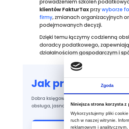
prowadzeniem szkoleń podatkowy
klientów FakturTax
przy
wyborze f
firmy
, zmianach organizacyjnych o
podejmowanych decyzji.
Dzięki temu łączymy codzienną obs
doradcy podatkowego, zapewniaj
działalnościom gospodarczym i sp
Jak pracujemy i co
Zgoda
Dobra księgowość to dla nas nie tylko pra
Niniejsza strona korzysta z
obsługa, jasna komunikacja i dostęp do osób
Wykorzystujemy pliki cookie 
ruch w naszej witrynie. Inf
reklamowym i analitycznym. 