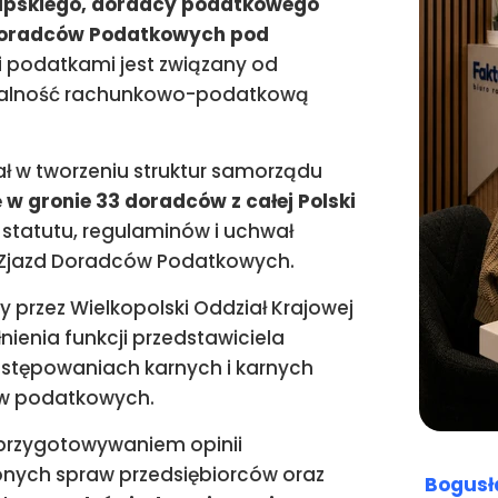
pskiego, doradcy podatkowego
 Doradców Podatkowych pod
i podatkami jest związany od
ziałalność rachunkowo-podatkową
ał w tworzeniu struktur samorządu
ę
w gronie 33 doradców z całej Polski
tatutu, regulaminów i uchwał
 Zjazd Doradców Podatkowych.
 przez Wielkopolski Oddział Krajowej
enia funkcji przedstawiciela
stępowaniach karnych i karnych
w podatkowych.
 przygotowywaniem opinii
onych spraw przedsiębiorców oraz
Bogusł