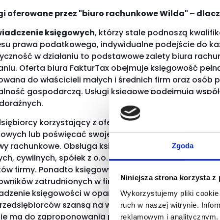
gi oferowane przez "biuro rachunkowe Wilda" – dlac
iadczenie księgowych
, którzy stale podnoszą kwalifik
esu prawa podatkowego, indywidualne podejście do każ
tyczność w działaniu to podstawowe zalety biura rach
niu. Oferta biura FakturTax obejmuje księgowość pełną 
rowana do właścicieli małych i średnich firm oraz os
łalność gospodarczą. Usługi księgowe podejmują współ
 doraźnych.
siębiorcy korzystający z oferty "
biuro rachunkowe wil
gowych lub poświęcać swojego czasu na zawiłe i wyma
wy rachunkowe. Obsługa księgowa dotyczy osób fizyczn
Zgoda
ch, cywilnych, spółek z o.o. w zakresie sprawozdania z
tów firmy. Ponadto księgowy opracowuje raporty płacow
Niniejsza strona korzysta z
owników zatrudnionych w firmie obsługiwanej przez
"bi
adzenie księgowości w oparciu o przestrzeganie prze
Wykorzystujemy pliki cookie 
przedsiębiorców szansą na wprowadzenie wielu usprawn
ruch w naszej witrynie. Inf
zie ma do zaproponowania pomoc profesjonalistów, kt
reklamowym i analitycznym. 