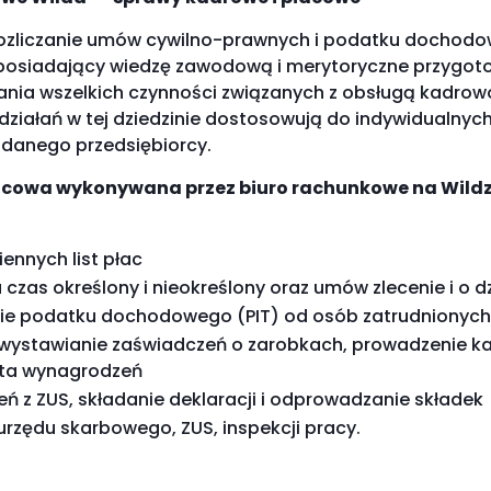
rozliczanie umów cywilno-prawnych i podatku dochod
posiadający wiedzę zawodową i merytoryczne przygot
nia wszelkich czynności związanych z obsługą kadrow
ziałań w tej dziedzinie dostosowują do indywidualnyc
 danego przedsiębiorcy.
acowa wykonywana przez biuro rachunkowe na Wild
ennych list płac
czas określony i nieokreślony oraz umów zlecenie i o d
zanie podatku dochodowego (PIT) od osób zatrudnionych
wystawianie zaświadczeń o zarobkach, prowadzenie ka
ata wynagrodzeń
ń z ZUS, składanie deklaracji i odprowadzanie składek
urzędu skarbowego, ZUS, inspekcji pracy.