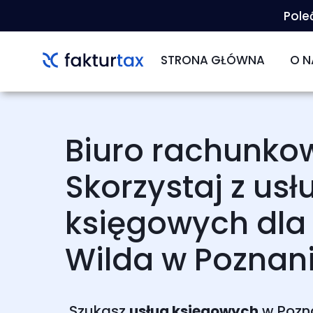
Pole
STRONA GŁÓWNA
O N
O 
KAR
Biuro rachunko
ZM
Skorzystaj z usł
księgowych dla 
Wilda w Poznan
Szukasz
usług księgowych
w Pozna