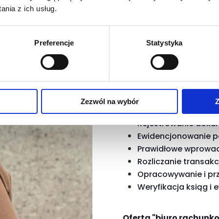
kowymi.
nia z ich usług.
Preferencje
Statystyka
Korzystanie ze wsparci
gwarantuje:
Solidne prowadzeni
Zezwól na wybór
Z
Ewidencją księgową
Rejestrowanie doku
Ewidencjonowanie p
Prawidłowe wprowadz
Rozliczanie transakc
Opracowywanie i pr
Weryfikacja ksiąg i e
Oferta "biuro rachunk