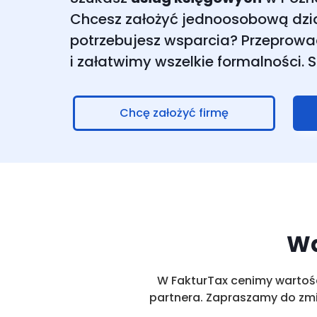
Chcesz założyć jednoosobową dzi
potrzebujesz wsparcia? Przeprowa
i załatwimy wszelkie formalności. S
Chcę założyć firmę
Wa
W FakturTax cenimy wartości
partnera. Zapraszamy do zmia