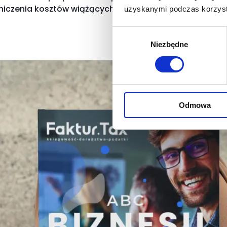
niczenia kosztów wiążących się z obowiązkami rachun
uzyskanymi podczas korzysta
Wybór
Niezbędne
zgody
Odmowa