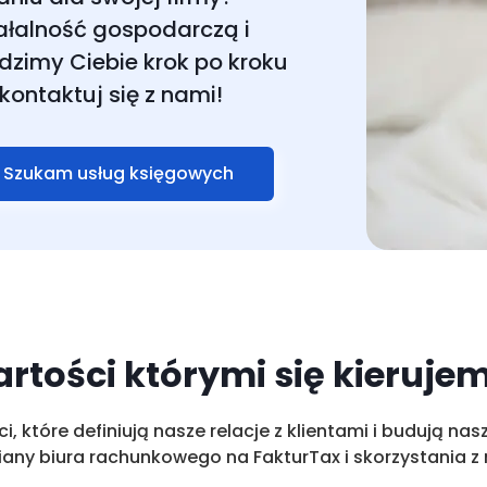
LEGALIZACJA - KARTA POBYTU
ałalność gospodarczą i
dzimy Ciebie krok po kroku
kontaktuj się z nami!
Szukam usług księgowych
rtości którymi się kieruje
, które definiują nasze relacje z klientami i budują na
ny biura rachunkowego na FakturTax i skorzystania z n