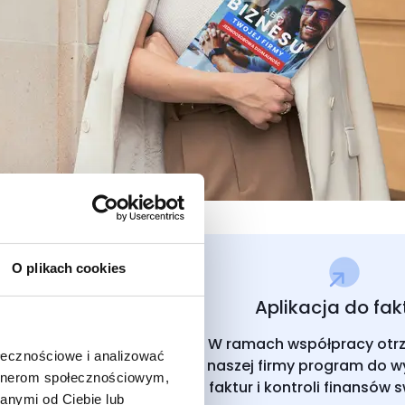
O plikach cookies
Aplikacja do fak
tały kontakt
W ramach współpracy otr
wy, pozostaję do Twojej
ołecznościowe i analizować
naszej firmy program do w
Telefonicznie, mailowo i
artnerom społecznościowym,
faktur i kontroli finansów s
osobiście.
anymi od Ciebie lub