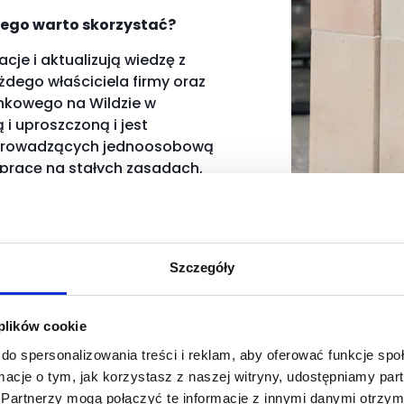
zego warto skorzystać?
acje i aktualizują wiedzę z
dego właściciela firmy oraz
unkowego na Wildzie w
i uproszczoną i jest
ób prowadzących jednoosobową
pracę na stałych zasadach,
da
" nie muszą zatrudniać
gające dużego nakładu pracy
ych, różnych form spółek np.
Szczegóły
 ewidencji przychodów i
S
e, imienne listy płac
 plików cookie
uro rachunkowe wilda"
.
Twój księgo
pisów prawa podatkowego jest
do spersonalizowania treści i reklam, aby oferować funkcje sp
dyspozycji. 
ień. Biuro rachunkowe w
ormacje o tym, jak korzystasz z naszej witryny, udostępniamy p
óra doprowadzi do
Partnerzy mogą połączyć te informacje z innymi danymi otrzym