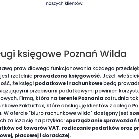
ługi księgowe Poznań Wilda
tawą prawidłowego funkcjonowania każdego przedsiębi
 jest rzetelnie
prowadzona księgowość
. Jeżeli właścic
ość, że księgi
podatkowe i rachunkowe
będą prowadzo
iązującymi przepisami podatkowymi powinien korzyst
gowych. Firmą, która na
terenie Poznania
zatrudnia taki
nkowe FakturTax, które obsługuję klientów z całego Poz
. W ofercie "biuro rachunkowe wilda" dostępny jest sze
ch zalicza się na przykład:
sporządzanie sprawozdań f
tków od towarów VAT, rozliczanie podatków oraz pr
owej, płacowej i doradczej.