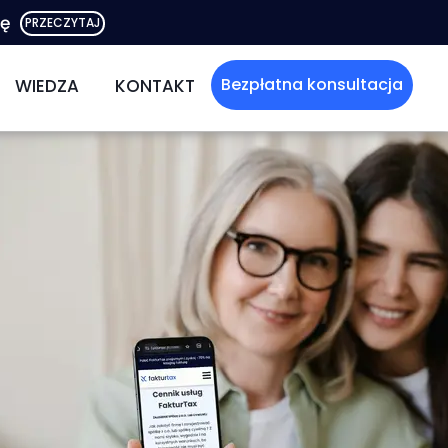
rę
PRZECZYTAJ
Bezpłatna konsultacja
WIEDZA
KONTAKT
OWEJ
STRACJA SPÓŁEK
BLOG
LNOŚCI
DARMOWY EBOOK
Ć
DÓW I ROZCHODÓW
WZORY UMÓW
Ć
NA ZASADACH OGÓLNYCH
NA LINIÓWCE
TKOWE
NA RYCZAŁCIE
DNIENIA
ZUS - JAKIE ULGI?