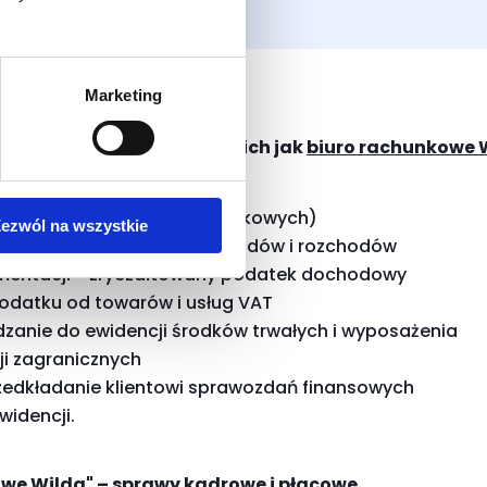
Marketing
a zewnętrznych źródeł takich jak
biuro rachunkowe 
e ksiąg handlowych (rachunkowych)
ezwól na wszystkie
 - podatkowe księgi przychodów i rozchodów
mentacji - zryczałtowany podatek dochodowy
odatku od towarów i usług VAT
anie do ewidencji środków trwałych i wyposażenia
ji zagranicznych
zedkładanie klientowi sprawozdań finansowych
widencji.
owe Wilda" – sprawy kadrowe i płacowe