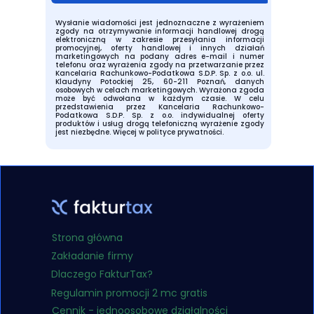
Wysłanie wiadomości jest jednoznaczne z wyrażeniem
zgody na otrzymywanie informacji handlowej drogą
elektroniczną w zakresie przesyłania informacji
promocyjnej, oferty handlowej i innych działań
marketingowych na podany adres e-mail i numer
telefonu oraz wyrażenia zgody na przetwarzanie przez
Kancelaria Rachunkowo-Podatkowa S.D.P. Sp. z o.o. ul.
Klaudyny Potockiej 25, 60-211 Poznań, danych
osobowych w celach marketingowych. Wyrażona zgoda
może być odwołana w każdym czasie. W celu
przedstawienia przez Kancelaria Rachunkowo-
Podatkowa S.D.P. Sp. z o.o. indywidualnej oferty
produktów i usług drogą telefoniczną wyrażenie zgody
jest niezbędne.
Więcej w polityce prywatności.
Strona główna
Zakładanie firmy
Dlaczego FakturTax?
Regulamin promocji 2 mc gratis
Cennik - jednoosobowe działalności