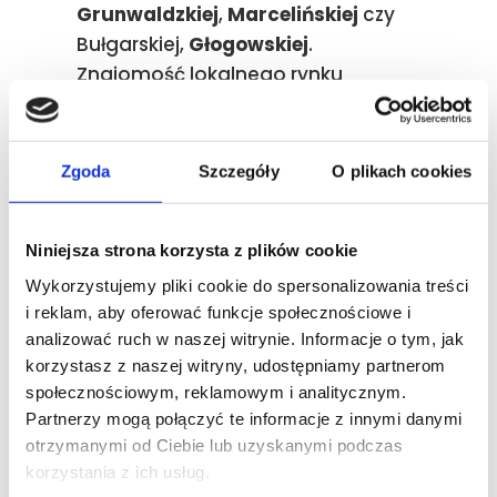
Grunwaldzkiej
,
Marcelińskiej
czy
Bułgarskiej,
Głogowskiej
.
Znajomość lokalnego rynku
pozwala nam lepiej doradzać
klientom z branż specyficznych dla
naszej dzielnicy.
Zgoda
Szczegóły
O plikach cookies
Dlaczego
Niniejsza strona korzysta z plików cookie
przedsiębiorcy z
Wykorzystujemy pliki cookie do spersonalizowania treści
Grunwaldu
i reklam, aby oferować funkcje społecznościowe i
analizować ruch w naszej witrynie. Informacje o tym, jak
wybierają właśnie
korzystasz z naszej witryny, udostępniamy partnerom
nas?
społecznościowym, reklamowym i analitycznym.
Partnerzy mogą połączyć te informacje z innymi danymi
otrzymanymi od Ciebie lub uzyskanymi podczas
Nie jesteśmy kolejnym,
korzystania z ich usług.
bezosobowym punktem