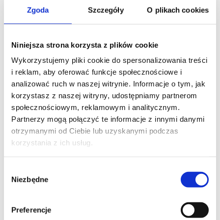
limit gotówkowy
Zgoda
Szczegóły
O plikach cookies
W 2026 roku przedsiębiorcy muszą
Niniejsza strona korzysta z plików cookie
pamiętać o obowiązujących
Wykorzystujemy pliki cookie do spersonalizowania treści
limitach płatności gotówkowych,
i reklam, aby oferować funkcje społecznościowe i
które bezpośrednio wpływają na
analizować ruch w naszej witrynie. Informacje o tym, jak
prowadzenie raportów kasowych.
korzystasz z naszej witryny, udostępniamy partnerom
społecznościowym, reklamowym i analitycznym.
Limit B2B:
Transakcje między
Partnerzy mogą połączyć te informacje z innymi danymi
przedsiębiorcami opłacone
otrzymanymi od Ciebie lub uzyskanymi podczas
gotówką powyżej 15 000 zł nie
korzystania z ich usług.
mogą być zaliczone do kosztów
uzyskania przychodu — płatność
Wybór
Niezbędne
powinna być dokonana
zgody
bezgotówkowo. Operacje
gotówkowe powyżej tego limitu
Preferencje