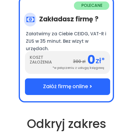
POLECANE
Zakładasz firmę ?
Załatwimy za Ciebie CEIDG, VAT-R i
ZUS w 35 minut. Bez wizyt w
urzędach.
0
KOSZT
zł*
300 zł
ZAŁOŻENIA
*w połączeniu z usługą księgową
Załóż firmę online
>
Odkryj zakres