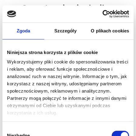
Czas to pieniądz: ile
naprawdę kosztuje
cię samodzielna
Zgoda
Szczegóły
O plikach cookies
księgowość?
Niniejsza strona korzysta z plików cookie
Analizując koszty, przedsiębiorcy
Wykorzystujemy pliki cookie do spersonalizowania treści
często skupiają się wyłącznie na
i reklam, aby oferować funkcje społecznościowe i
kwocie faktury od biura
analizować ruch w naszej witrynie. Informacje o tym, jak
rachunkowego. To błąd. Prawdziwy
korzystasz z naszej witryny, udostępniamy partnerom
społecznościowym, reklamowym i analitycznym.
koszt samodzielnej księgowości to
Partnerzy mogą połączyć te informacje z innymi danymi
wartość czasu poświęconego na
otrzymanymi od Ciebie lub uzyskanymi podczas
śledzenie zmian w przepisach,
korzystania z ich usług.
wypełnianie deklaracji, księgowanie
dokumentów i pilnowanie
Wybór
terminów. Czas ten mógłby zostać
Niezbędne