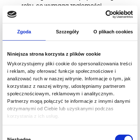
roku, co wymaga znajomości
odpowiednich wzorów i
terminowego składania deklaracji
ZUS DRA.
Zgoda
Szczegóły
O plikach cookies
A jeśli interesują Cię różnice między
Małym ZUSem Plus, a Ulgą na Start
Niniejsza strona korzysta z plików cookie
zajrzyj tutaj
.
Wykorzystujemy pliki cookie do spersonalizowania treści
Przykłady
i reklam, aby oferować funkcje społecznościowe i
analizować ruch w naszej witrynie. Informacje o tym, jak
praktyczne: Mały
korzystasz z naszej witryny, udostępniamy partnerom
społecznościowym, reklamowym i analitycznym.
ZUS Plus w różnych
Partnerzy mogą połączyć te informacje z innymi danymi
sytuacjach
otrzymanymi od Ciebie lub uzyskanymi podczas
korzystania z ich usług.
Aby lepiej zobrazować działanie
nowych przepisów, warto
Wybór
Niezbędne