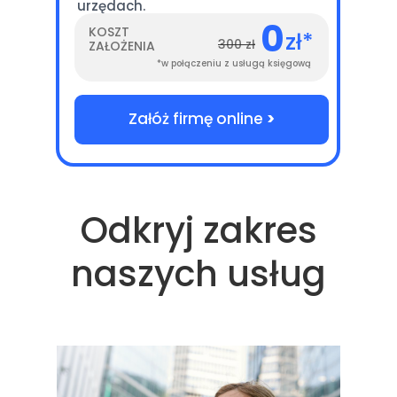
urzędach.
0
KOSZT
zł*
300 zł
ZAŁOŻENIA
*w połączeniu z usługą księgową
Załóż firmę online
>
Odkryj zakres
naszych usług