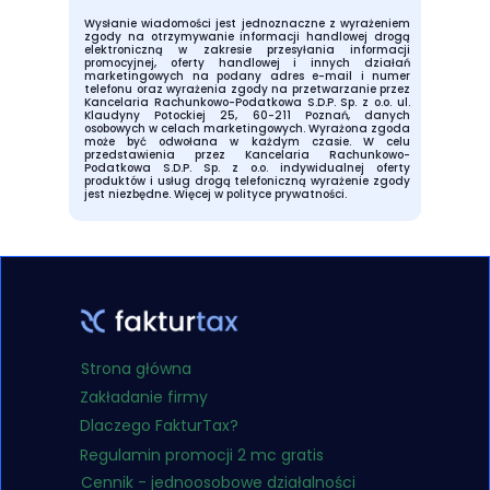
Wysłanie wiadomości jest jednoznaczne z wyrażeniem
zgody na otrzymywanie informacji handlowej drogą
elektroniczną w zakresie przesyłania informacji
promocyjnej, oferty handlowej i innych działań
marketingowych na podany adres e-mail i numer
telefonu oraz wyrażenia zgody na przetwarzanie przez
Kancelaria Rachunkowo-Podatkowa S.D.P. Sp. z o.o. ul.
Klaudyny Potockiej 25, 60-211 Poznań, danych
osobowych w celach marketingowych. Wyrażona zgoda
może być odwołana w każdym czasie. W celu
przedstawienia przez Kancelaria Rachunkowo-
Podatkowa S.D.P. Sp. z o.o. indywidualnej oferty
produktów i usług drogą telefoniczną wyrażenie zgody
jest niezbędne.
Więcej w polityce prywatności.
Strona główna
Zakładanie firmy
Dlaczego FakturTax?
Regulamin promocji 2 mc gratis
Cennik - jednoosobowe działalności