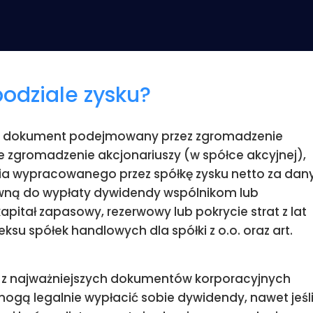
LEGALIZACJA - KARTA POBYTU
odziale zysku?
ny dokument podejmowany przez zgromadzenie
ne zgromadzenie akcjonariuszy (w spółce akcyjnej),
ia wypracowanego przez spółkę zysku netto za dan
wną do wypłaty dywidendy wspólnikom lub
apitał zapasowy, rezerwowy lub pokrycie strat z lat
eksu spółek handlowych dla spółki z o.o. oraz art.
m z najważniejszych dokumentów korporacyjnych
e mogą legalnie wypłacić sobie dywidendy, nawet jeśl