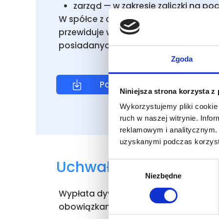
zarząd — w zakresie zaliczki na po
W spółce z o.o. uchwała zapada bezw
przewiduje wyższy próg. Każdy wspóln
posiadanych udziałów, chyba że umow
Zgoda
Pobierz wzór
Niniejsza strona korzysta z
Wykorzystujemy pliki cookie 
ruch w naszej witrynie. Inf
reklamowym i analitycznym. 
uzyskanymi podczas korzysta
Uchwała o podziale zy
Wybór
Niezbędne
zgody
Wypłata dywidendy na podstawie uchw
obowiązkami podatkowymi, o których 