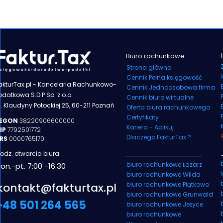
Biuro rachunkowe
Strona główna
Cennik Pełna księgowość
akturTax.pl - Kancelaria Rachunkowo-
Cennik Jednoosobowa firma
odatkowa S.D.P Sp. z o.o.
Cennik biuro wirtualne
l. Klaudyny
Potockiej 25, 60-211 Poznań
Oferta biura rachunkowego
Certyfikaty
EGON
38220906600000
Kariera - Aplikuj
IP
7792501772
D
laczego FakturTax ?
RS
0000765170
odz. otwarcia biura:
biuro rachunkowe Łazarz
on.-pt. 7:00 -16.30
biuro rachunkowe Wilda
kontakt@fakturtax.pl
biuro rachunkowe Piątkowo
biuro rachunkowe Grunwald
+48 501 264 565
biuro rachunkowe Jeżyce
biuro rachunkowe