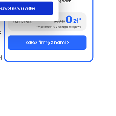
w 35 minut. Bez wizyt w urzędach.
 w
ezwól na wszystkie
0
KOSZT
zł*
300 zł
ZAŁOŻENIA
*w połączeniu z usługą księgową
o
Załóż firmę z nami
>
j