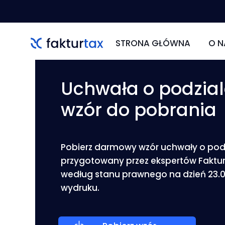
STRONA GŁÓWNA
O N
O 
Uchwała o podzial
KAR
wzór do pobrania
ZM
Pobierz darmowy wzór uchwały o podz
przygotowany przez ekspertów Faktur
według stanu prawnego na dzień 23.07
wydruku.