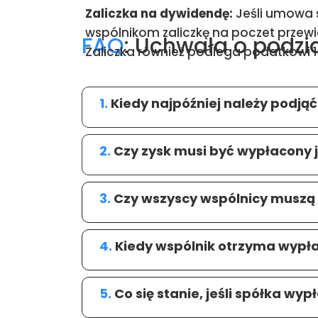
Zaliczka na dywidendę:
Jeśli umowa s
wspólnikom zaliczkę na poczet przew
FAQ
: Uchwała o podzia
Zaliczka również podlega podatkowi 
1.
Kiedy najpóźniej należy podjąć
2.
Czy zysk musi być wypłacony
3.
Czy wszyscy wspólnicy muszą
4.
Kiedy wspólnik otrzyma wypł
5.
Co się stanie, jeśli spółka wy