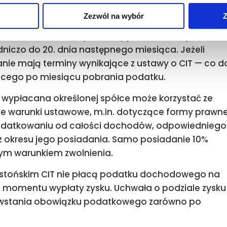
co do zasady podlega zryczałtowanemu podatkowi
Zezwól na wybór
Z
e znajduje zwolnienie albo właściwa umowa o
Jeżeli odbiorcą dywidendy jest osoba fizyczna,
niczo do 20. dnia następnego miesiąca. Jeżeli
anie mają terminy wynikające z ustawy o CIT — co d
ącego po miesiącu pobrania podatku.
 wypłacana określonej spółce może korzystać ze
tkie warunki ustawowe, m.in. dotyczące formy prawne
opodatkowaniu od całości dochodów, odpowiedniego
 okresu jego posiadania. Samo posiadanie 10%
ynym warunkiem zwolnienia.
ę estońskim CIT nie płacą podatku dochodowego na
 momentu wypłaty zysku. Uchwała o podziale zysku
wstania obowiązku podatkowego zarówno po