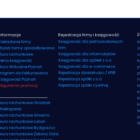
Z
Informacje
Rejestracja firmy i księgowość
Księgowość dla jednoosobowych
Zakładanie firmy
k
firm
Wybór formy opodatkowania
z
Księgowość dla informatyków
Biuro rachunkowe
u
Księgowość dla spółek z o.o.
Pełna księgowość
k
Księgowość dla e-commerce
Biuro Wirtualne Poznań
p
Rejestracja działalności / KPIR
Program do fakturowania
p
Rejestracja spółki z o.o.
Księgowość Poznań
m
Rejestracja spółki cywilnej
Regulamin promocji
b
k
k
biuro rachunkowe Grodzisk
k
Wielkopolski
l
biuro rachunkowe Gniezno
p
biuro rachunkowe Luboń
l
biuro rachunkowe Bydgoszcz
biuro rachunkowe Zielona Góra