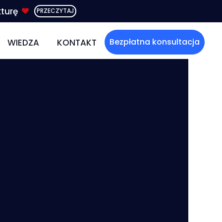
kturę
PRZECZYTAJ
Bezpłatna konsultacja
WIEDZA
KONTAKT
OWEJ
STRACJA SPÓŁEK
BLOG
LNOŚCI
DARMOWY EBOOK
Ć
DÓW I ROZCHODÓW
WZORY UMÓW
Ć
NA ZASADACH OGÓLNYCH
NA LINIÓWCE
TKOWE
NA RYCZAŁCIE
DNIENIA
ZUS - JAKIE ULGI?