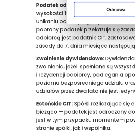
Podatek od dywidendy
: Dywidenda 
Odmowa
wysokości 19%, chyba że zastosowani
unikaniu podwójnego opodatkowania. 
pobrany podatek przekazuje się zasad
odbiorcą jest podatnik CIT, zastosow
zasady do 7. dnia miesiąca następuj
Zwolnienie dywidendowe
: Dywidenda
zwolnienia, jeżeli spełnione są wszys
i rezydencji odbiorcy, podlegania 
poziomu bezpośredniego udziału oraz
udziałów przez dwa lata nie jest jed
Estońskie CIT:
Spółki rozliczające si
bieżąco — podatek jest odroczony do
jest w tym przypadku momentem po
stronie spółki, jak i wspólnika.