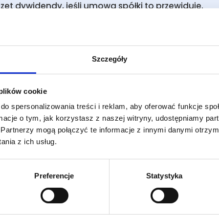
czet dywidendy, jeśli umowa spółki to przewiduje.
zględną większością głosów, chyba że umowa spółk
ik ma prawo do udziału w zysku proporcjonalnie do
a spółki stanowi inaczej.
Szczegóły
 plików cookie
do spersonalizowania treści i reklam, aby oferować funkcje sp
ormacje o tym, jak korzystasz z naszej witryny, udostępniamy p
Partnerzy mogą połączyć te informacje z innymi danymi otrzym
nia z ich usług.
sku, a podatki
Preferencje
Statystyka
ały o podziale zysku wiąże się z określonymi
musi pamiętać zarówno spółka, jak i wspólnicy.