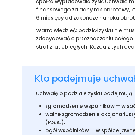
spółka wypracowała zysk. Uchwała mu
finansowego za dany rok obrotowy, któ
6 miesięcy od zakończenia roku obro
Warto wiedzieć: podział zysku nie m
zdecydować o przeznaczeniu całego z
strat z lat ubiegłych. Każda z tych d
Kto podejmuje uchwał
Uchwałę o podziale zysku podejmują:
zgromadzenie wspólników — w spół
walne zgromadzenie akcjonariuszy —
(P.S.A.),
ogół wspólników — w spółce jawne