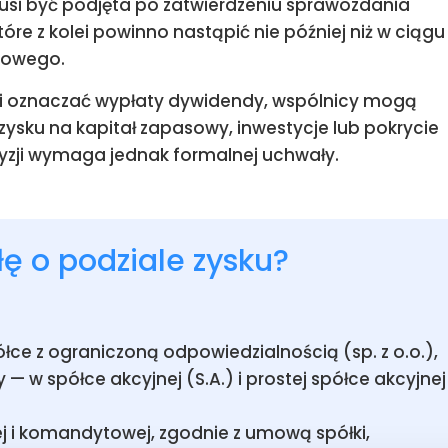
si być podjęta po zatwierdzeniu sprawozdania
re z kolei powinno nastąpić nie później niż w ciągu
towego.
usi oznaczać wypłaty dywidendy, wspólnicy mogą
ysku na kapitał zapasowy, inwestycje lub pokrycie
ecyzji wymaga jednak formalnej uchwały.
ę o podziale zysku?
ce z ograniczoną odpowiedzialnością (sp. z o.o.),
 w spółce akcyjnej (S.A.) i prostej spółce akcyjnej
j i komandytowej, zgodnie z umową spółki,