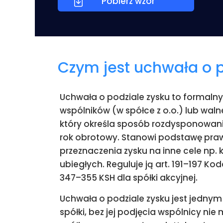
Pobierz wzór
Czym jest uchwała o p
Uchwała o podziale zysku to formal
wspólników (w spółce z o.o.) lub wal
który określa sposób rozdysponowan
rok obrotowy. Stanowi podstawę pra
przeznaczenia zysku na inne cele np. k
ubiegłych. Reguluje ją art. 191–197 Kod
347–355 KSH dla spółki akcyjnej.
Uchwała o podziale zysku jest jedny
spółki, bez jej podjęcia wspólnicy ni