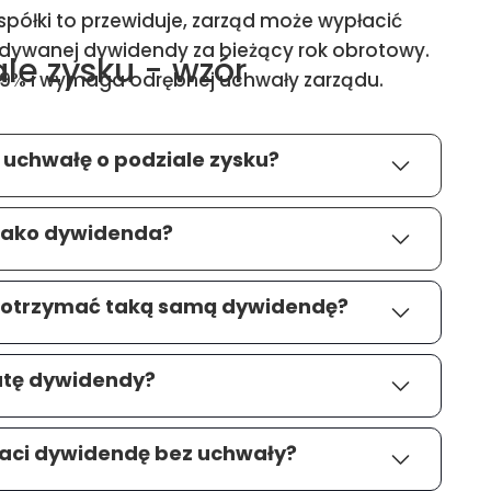
półki to przewiduje, zarząd może wypłacić
idywanej dywidendy za bieżący rok obrotowy.
le zysku - wzór
19% i wymaga odrębnej uchwały zarządu.
 uchwałę o podziale zysku?
 jako dywidenda?
 otrzymać taką samą dywidendę?
atę dywidendy?
płaci dywidendę bez uchwały?