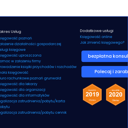
Dodatkowe usługi
akres Usług
Księgowość online
sięgowość poznań
Jak zmienić księgowego?
ałożenie działalności gospodarczej
sługi księgowe
sięgowość uproszczona
bezpłatna konsul
omoc w założeniu firmy
rowadzenie książki przychodów i rozchodów
Polecaj i zarab
ała księgowość
iuro rachunkowe poznań grunwald
sięgowość dla lekarzy
sięgowość dla organizacji
sięgowość dla informatyków
egalizacja zatrudnienia/pobytu/karta
obytu
egalizacja zatrudnienia/pobytu cennik