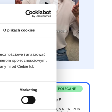
i
O plikach cookies
ołecznościowe i analizować
artnerom społecznościowym,
anymi od Ciebie lub
POLECANE
Marketing
Zakładasz firmę ?
Załatwimy za Ciebie CEIDG, VAT-R i ZUS