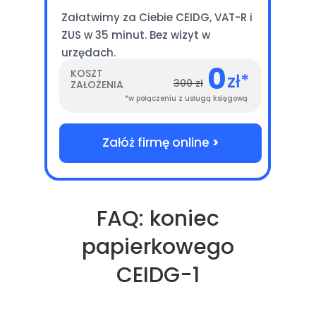
Załatwimy za Ciebie CEIDG, VAT-R i
ZUS w 35 minut. Bez wizyt w
urzędach.
0
KOSZT
zł*
300 zł
ZAŁOŻENIA
*w połączeniu z usługą księgową
Załóż firmę online
>
FAQ: koniec
papierkowego
CEIDG-1