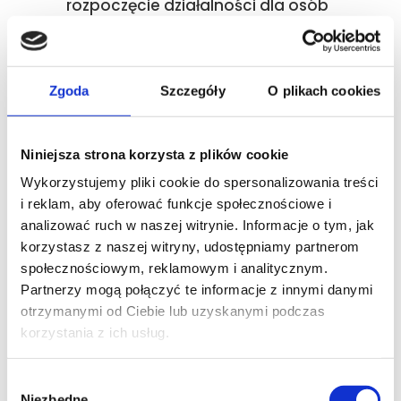
rozpoczęcie działalności dla osób
pełnoletnich, ale nie wszystkie
papierowe sprawy związane z
istniejącą firmą.
Zgoda
Szczegóły
O plikach cookies
Niniejsza strona korzysta z plików cookie
Jak przygotować
Wykorzystujemy pliki cookie do spersonalizowania treści
się do
i reklam, aby oferować funkcje społecznościowe i
analizować ruch w naszej witrynie. Informacje o tym, jak
elektronicznego
korzystasz z naszej witryny, udostępniamy partnerom
złożenia wniosku?
społecznościowym, reklamowym i analitycznym.
Partnerzy mogą połączyć te informacje z innymi danymi
otrzymanymi od Ciebie lub uzyskanymi podczas
Osoba planująca założenie
korzystania z ich usług.
działalności po 31 października
2026 roku powinna mieć
Wybór
możliwość zalogowania się do
Niezbędne